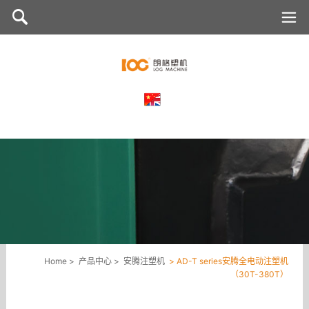
AD-
安
腾
T
注
series
塑
安
机
腾
全
电
Home >
产品中心 >
安腾注塑机
> AD-T series安腾全电动注塑机
（30T-380T）
动