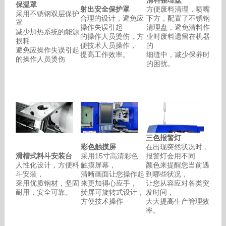
清料整理盘
保温罩
射出安全保护罩
方便废料清理，喷嘴
采用不锈钢双层保护
合理的设计，避免应
下方，配置了不锈钢
罩
操作失误引起
清理盘，避免清料作
减少加热系统的能源
的操作人员烫伤，方
业时废料遗留在机器
损耗
便技术人员操作，
的
避免应操作失误引起
提高工作效率。
细缝中，减少保养时
的操作人员烫伤
的困扰。
三色报警灯
彩色触摸屏
在出现突然状况时，
滑槽式料斗安装台
采用15寸高清彩色
报警灯会用不同
人性化设计，方便料
触摸屏幕，
颜色来提醒您当前遇
斗安装，
清晰画面让您操作起
到哪些状况，
采用优质钢材，坚固
来更加得心应手，
让您从容应对各类突
耐用，安全可靠。
荧屏可旋转式设计，
发时间，
方便技术操作
大大提高生产管理效
率。