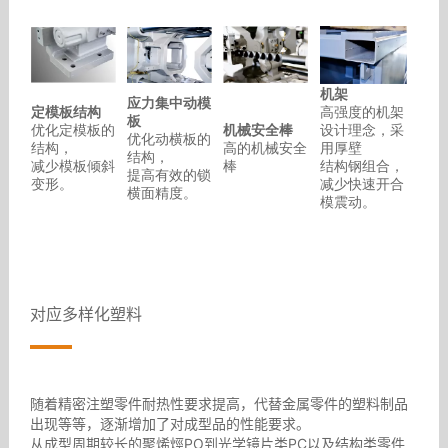
机架
应力集中动模
定模板结构
高强度的机架
板
优化定模板的
机械安全棒
设计理念，采
优化动横板的
结构，
高的机械安全
用厚壁
结构，
减少模板倾斜
棒
结构钢组合，
提高有效的锁
变形。
减少快速开合
横面精度。
模震动。
对应多样化塑料
随着精密注塑零件耐热性要求提高，代替金属零件的塑料制品
出现等等，逐渐增加了对成型品的性能要求。
从成型周期较长的聚烯烴PO到光学镜片类PC以及结构类零件