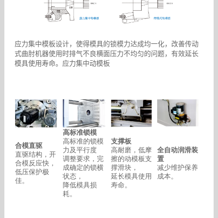
应力集中模板设计，使得模具的锁模力达成均一化，改善传动
式曲肘机器使用时排气不良横面压力不均匀的问题，有效延长
模具使用寿命。应力集中动模板
高标准锁模
高标准的锁模
支撑板
合模直驱
力及平行度
高耐磨，低摩
全自动润滑装
直驱结构，开
调整要求，完
擦的动模板支
置
合模反应快，
成确定的锁横
撑滑块，
减少维护保养
低压保护极
状态，
延长模具使用
成本。
佳。
降低模具损
寿命。
耗。