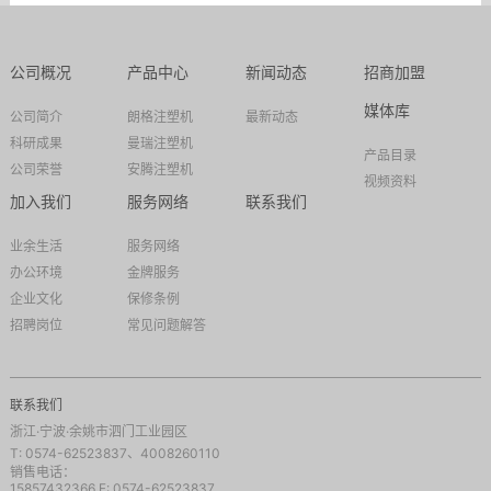
公司概况
产品中心
新闻动态
招商加盟
媒体库
公司简介
朗格注塑机
最新动态
科研成果
曼瑞注塑机
产品目录
公司荣誉
安腾注塑机
视频资料
加入我们
服务网络
联系我们
业余生活
服务网络
办公环境
金牌服务
企业文化
保修条例
招聘岗位
常见问题解答
联系我们
浙江·宁波·余姚市泗门工业园区
T:
0574-62523837、4008260110
销售电话：
15857432366
F: 0574-62523837